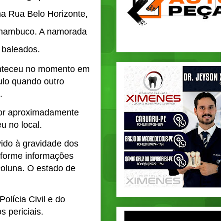
na Rua Belo Horizonte,
ernambuco. A namorada
 baleados.
onteceu no momento em
ulo quando outro
.
 por aproximadamente
u no local.
vido à gravidade dos
onforme informações
coluna. O estado de
olícia Civil e do
s periciais.