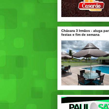
Chácara 3 Irmãos - aluga par
festas e fim de semana