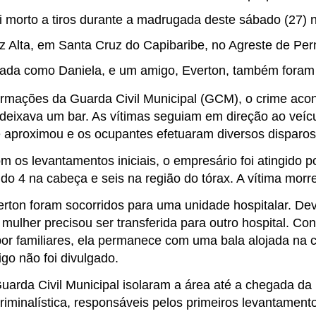
oi morto a tiros durante a madrugada deste sábado (27) 
uz Alta, em Santa Cruz do Capibaribe, no Agreste de P
ficada como Daniela, e um amigo, Everton, também foram
rmações da Guarda Civil Municipal (GCM), o crime ac
 deixava um bar. As vítimas seguiam em direção ao veíc
 aproximou e os ocupantes efetuaram diversos disparos
m os levantamentos iniciais, o empresário foi atingido
ndo 4 na cabeça e seis na região do tórax. A vítima morre
erton foram socorridos para uma unidade hospitalar. De
 mulher precisou ser transferida para outro hospital. C
or familiares, ela permanece com uma bala alojada na 
go não foi divulgado.
arda Civil Municipal isolaram a área até a chegada da P
Criminalística, responsáveis pelos primeiros levantamento