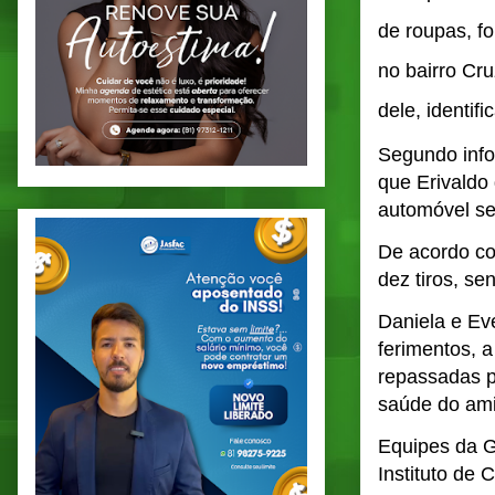
de roupas, f
no bairro Cr
dele, identi
Segundo info
que Erivaldo
automóvel se
De acordo co
dez tiros, se
Daniela e Ev
ferimentos, a
repassadas p
saúde do ami
Equipes da Gu
Instituto de 