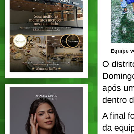
Equipe ve
O distr
Domingo
após um
dentro 
A final 
da equi