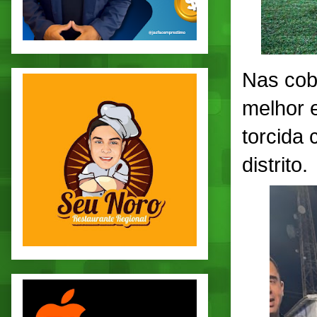
Nas cob
melhor 
torcida
distrito.