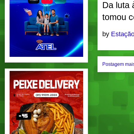
Da luta 
tomou c
by
Estação
Postagem mais