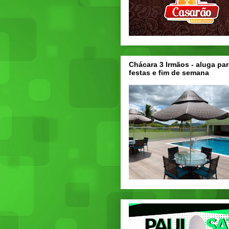
Chácara 3 Irmãos - aluga par
festas e fim de semana