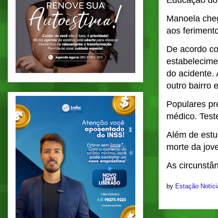
Educação do 
Manoela cheg
aos feriment
De acordo co
estabelecime
do acidente.
outro bairro 
Populares pr
médico. Tes
Além de estu
morte da jov
As circunstâ
by
Estação Notíc