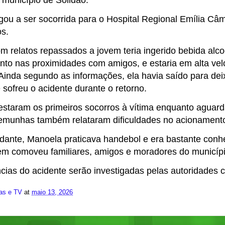
município de Solidão.
ou a ser socorrida para o Hospital Regional Emília Câm
os.
m relatos repassados a jovem teria ingerido bebida alc
nto nas proximidades com amigos, e estaria em alta v
 Ainda segundo as informações, ela havia saído para d
e sofreu o acidente durante o retorno.
estaram os primeiros socorros à vítima enquanto agua
temunhas também relataram dificuldades no acionamen
dante, Manoela praticava handebol e era bastante conhe
em comoveu familiares, amigos e moradores do municípi
ncias do acidente serão investigadas pelas autoridades 
ias e TV
at
maio 13, 2026