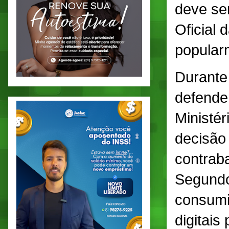
deve ser
Oficial 
popular
Durante
defende
Ministé
decisão
contrab
Segundo 
consumi
digitais