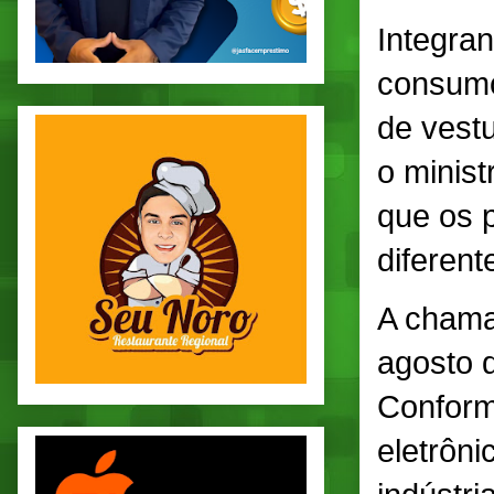
Integra
consumo
de vestu
o minis
que os 
diferen
A chama
agosto 
Conform
eletrôni