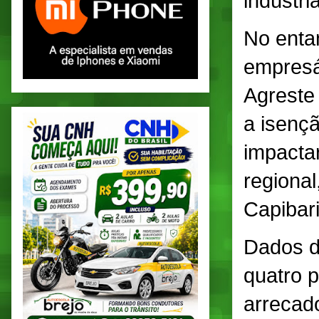
indústri
No enta
empresá
Agreste
a isenç
impacta
regiona
Capibar
Dados d
quatro 
arrecad