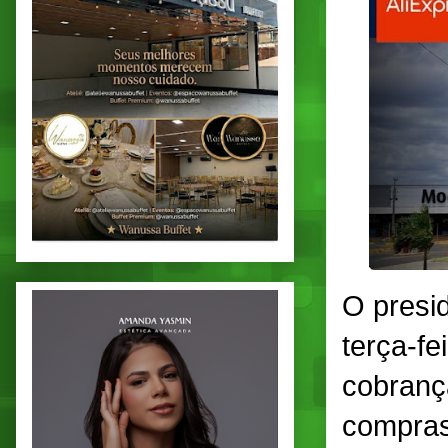
O presi
terça-fe
cobranç
compras