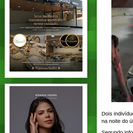
Dois indivíd
na noite do 
Segundo info