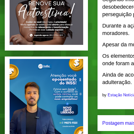
desobedecerem
perseguição 
Durante a aç
moradores.
Apesar da mo
Os elementos
onde foram a
Ainda de acor
adulteração.
by
Estação Notíc
Postagem mais