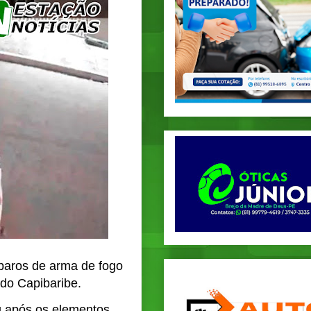
sparos de arma de fogo
 do Capibaribe.
u após os elementos