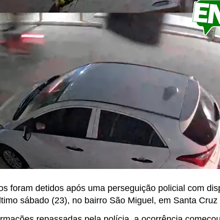
uos foram detidos após uma perseguição policial com di
último sábado (23), no bairro São Miguel, em Santa Cruz
rmações repassadas pela polícia, a ocorrência começo