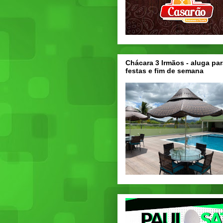
Chácara 3 Irmãos - aluga par
festas e fim de semana