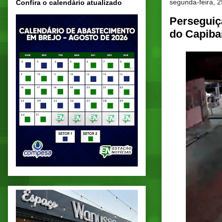
segunda-feira, 
Confira o calendário atualizado
Perseguiç
do Capiba