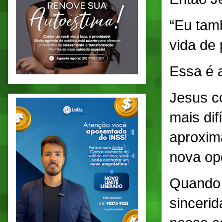
“Eu tam
vida de 
Essa é 
Jesus co
mais dif
aproxim
nova op
Quando 
sincerid