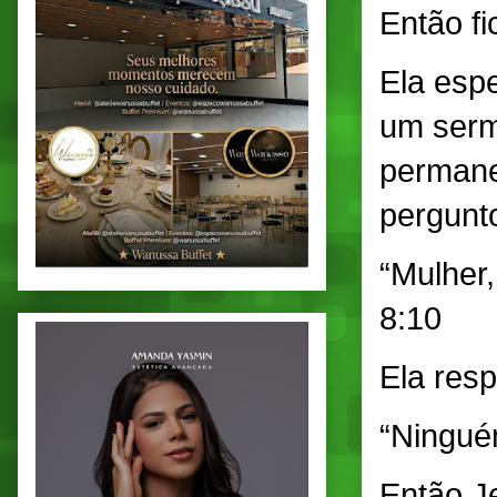
Então f
Ela esp
um serm
permane
pergunt
“Mulher
8:10
Ela res
“Ningué
Então J