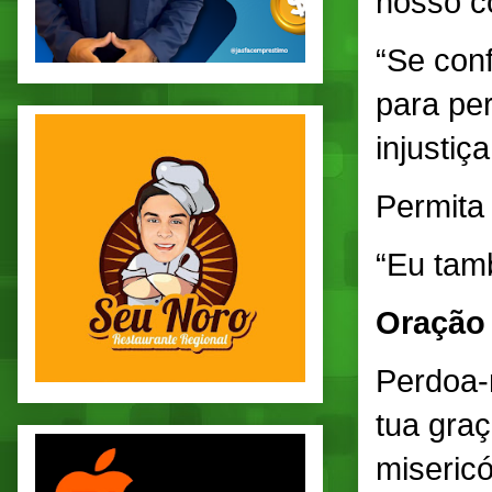
nosso c
“Se conf
para per
injustiç
Permita
“Eu tam
Oração
Perdoa-
tua graç
miseric