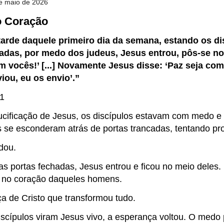
de maio de 2026
o Coração
tarde daquele primeiro dia da semana, estando os di
adas, por medo dos judeus, Jesus entrou, pôs-se no 
m vocês!’ [...] Novamente Jesus disse: ‘Paz seja co
iou, eu os envio’.”
21
ucificação de Jesus, os discípulos estavam com medo e
 se esconderam atrás de portas trancadas, tentando pro
dou.
 portas fechadas, Jesus entrou e ficou no meio deles.
no coração daqueles homens.
ça de Cristo que transformou tudo.
scípulos viram Jesus vivo, a esperança voltou. O medo p