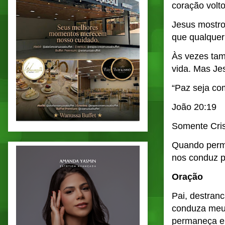
coração volto
Jesus mostro
que qualquer 
Às vezes tam
vida. Mas Je
“Paz seja co
João 20:19
Somente Crist
Quando permi
nos conduz p
Oração
Pai, destran
conduza meus
permaneça e