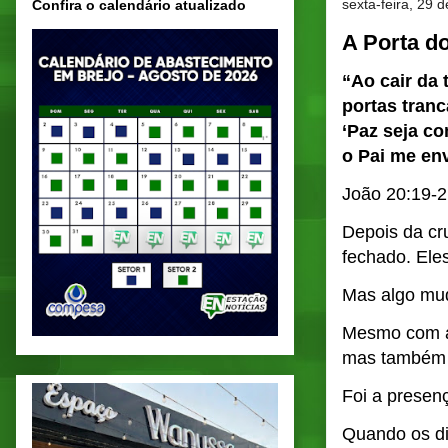
sexta-feira, 29 
Confira o calendário atualizado
A Porta d
“Ao cair da 
portas tranc
‘Paz seja co
o Pai me env
João 20:19-
Depois da cr
fechado. Eles
Mas algo mu
Mesmo com as
mas também 
Foi a presen
Quando os di