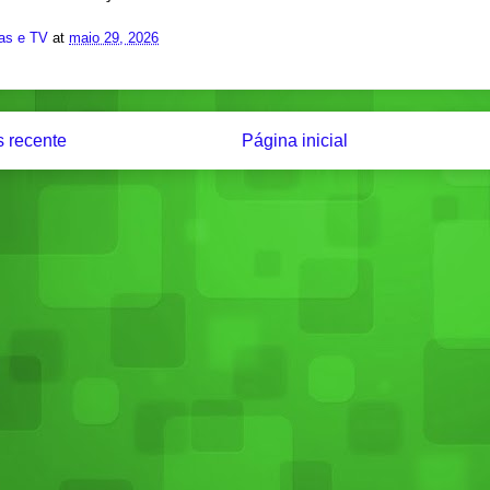
ias e TV
at
maio 29, 2026
 recente
Página inicial