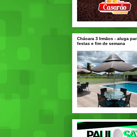
Chácara 3 Irmãos - aluga par
festas e fim de semana