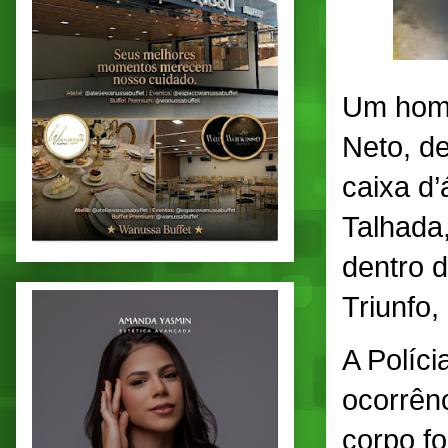
Um home
Neto, d
caixa d’
Talhada
dentro d
Triunfo,
A Políci
ocorrên
corpo fo