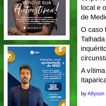
local e 
de Medic
O caso f
Talhada
inquérit
circunst
A vítima
Itaparic
by
Allyson