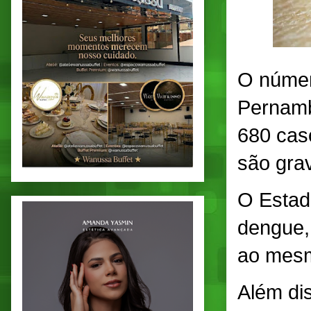
O númer
Pernamb
680 caso
são gra
O Estad
dengue,
ao mesm
Além dis