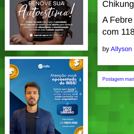
Chikung
A Febre
com 118
by
Allyson
Postagem mais