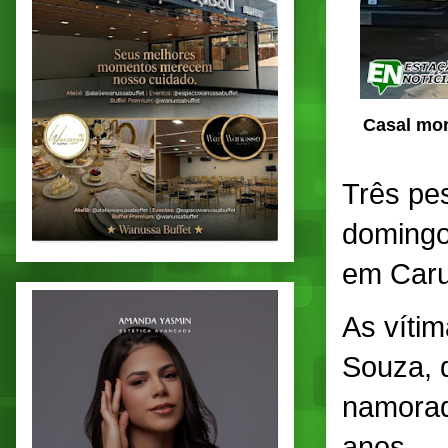
Casal mor
Três pes
domingo 
em Caru
As víti
Souza
,
namorad
anos.