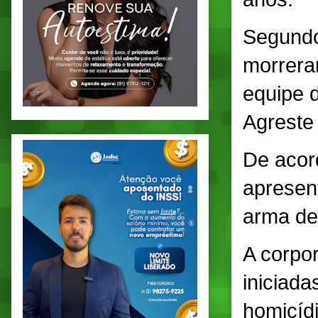
Segundo
morreram
equipe 
Agreste 
De acord
apresen
arma de
A corpo
iniciada
homicíd