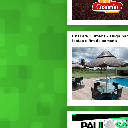
Chácara 3 Irmãos - aluga par
festas e fim de semana