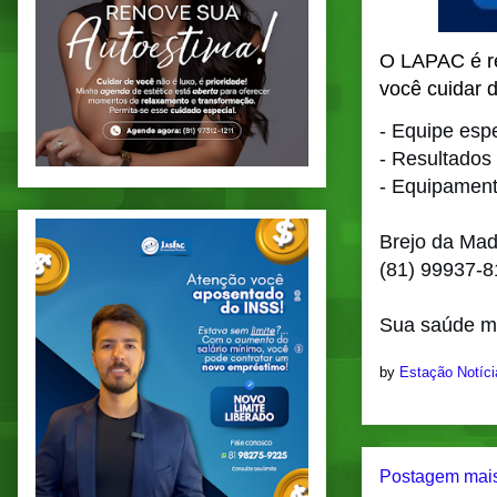
O LAPAC é re
você cuidar 
- Equipe esp
- Resultados
- Equipamen
Brejo da Ma
(81) 99937-
Sua saúde me
by
Estação Notíc
Postagem mais