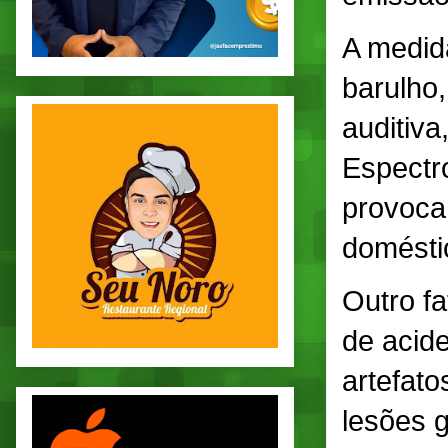
A medid
barulho
auditiva
Espectr
provoca
doméstic
Outro f
de acid
artefat
lesões 