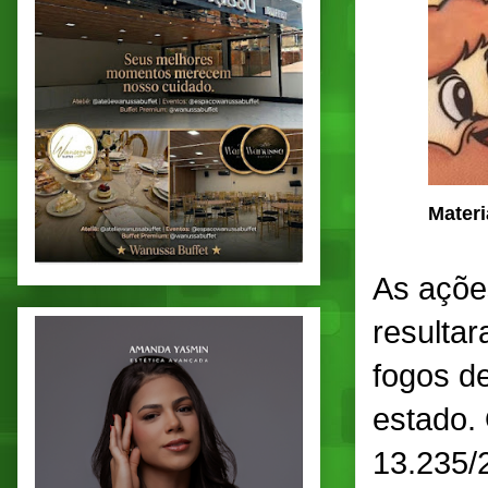
Materi
As ações
resulta
fogos de
estado. 
13.235/2