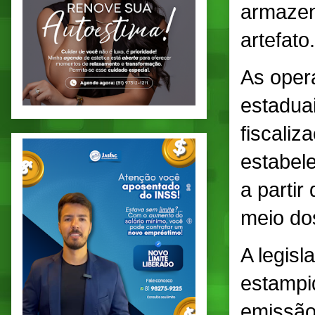
armazena
artefato.
As oper
estaduai
fiscali
estabel
a parti
meio dos
A legisl
estampi
emissão