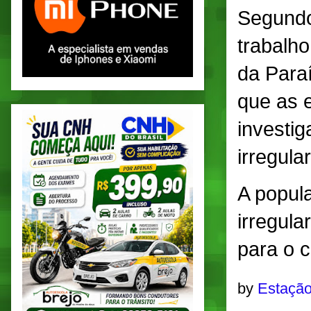
Segundo
trabalho
da Para
que as 
investi
irregula
A popul
irregul
para o 
by
Estação