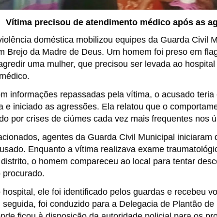
Vítima precisou de atendimento médico após as a
iolência doméstica mobilizou equipes da Guarda Civil Mu
 Brejo da Madre de Deus. Um homem foi preso em flag
agredir uma mulher, que precisou ser levada ao hospital
médico.
m informações repassadas pela vítima, o acusado teria
ta e iniciado as agressões. Ela relatou que o comporta
o por crises de ciúmes cada vez mais frequentes nos úl
cionados, agentes da Guarda Civil Municipal iniciaram d
acusado. Enquanto a vítima realizava exame traumatológ
 distrito, o homem compareceu ao local para tentar desc
 procurado.
hospital, ele foi identificado pelos guardas e recebeu v
m seguida, foi conduzido para a Delegacia de Plantão de
nde ficou à disposição da autoridade policial para os p