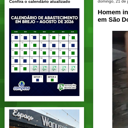
domingo, 21 de 
Confira o calendário atualizado
Homem inv
em São D