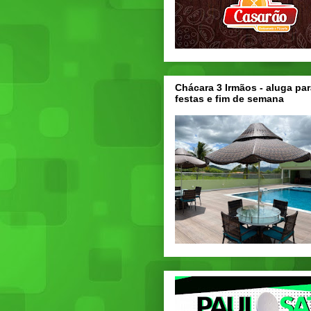
Chácara 3 Irmãos - aluga par
festas e fim de semana