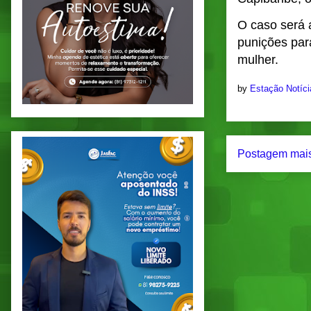
O caso será 
punições para
mulher.
by
Estação Notíc
Postagem mais