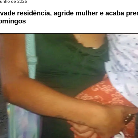
junho de 2026
ade residência, agride mulher e acaba pre
omingos