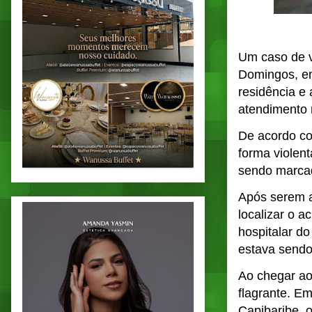
Um caso de v
Domingos, em
residência e 
atendimento 
De acordo co
forma violen
sendo marcad
Após serem a
localizar o 
hospitalar do
estava sendo
Ao chegar ao 
flagrante. E
Capibaribe, o