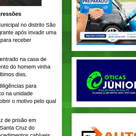
gressões
nicipal no distrito São
rante após invadir uma
 para receber
 entrado na casa de
mento do homem vinha
timos dias.
iligências para
ico na unidade
obrir o motivo pelo qual
oz de prisão em
 Santa Cruz do
rocedimentos cabíveis.