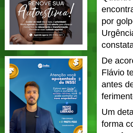
encontr
por gol
Urgênci
constata
De acor
Flávio t
antes de
feriment
Um deta
forma c