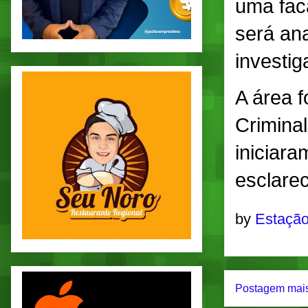
uma fac
será an
investig
A área f
Criminal
iniciara
esclare
by
Estação
Postagem mais