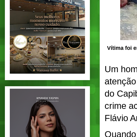
Vítima foi 
Um homi
atenção
do Capib
crime a
Flávio 
Quando 