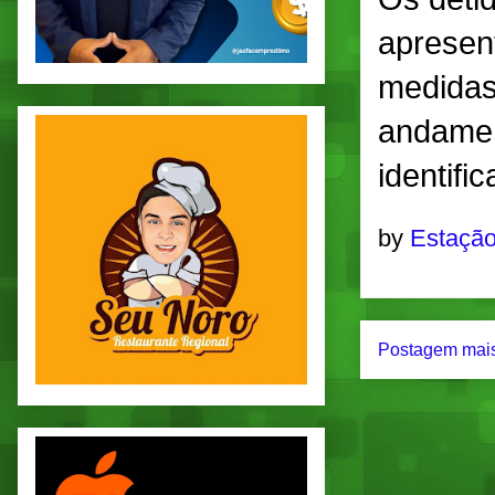
apresen
medidas
andamen
identifi
by
Estação
Postagem mais