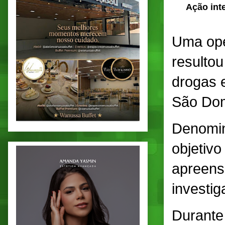
Ação int
Uma ope
resultou
drogas e
São Dom
Denomin
objetiv
apreens
investi
Durante 