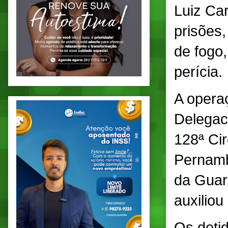
Luiz Ca
prisões,
de fogo
perícia.
A opera
Delegac
128ª Cir
Pernamb
da Guar
auxiliou
Os deti