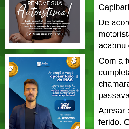
Capibar
De acor
motorist
acabou 
Com a fo
complet
chamara
passava
Apesar 
ferido.