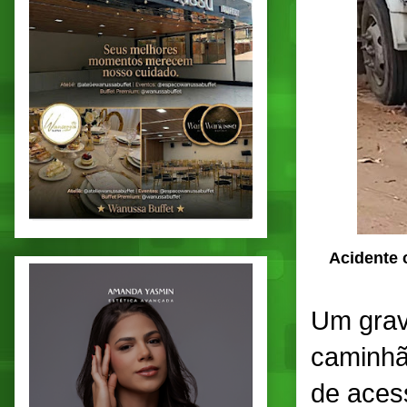
Acidente 
Um grav
caminhã
de aces