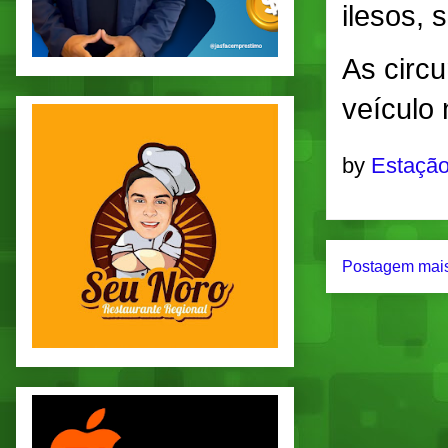
ilesos, 
As circ
veículo 
by
Estação
Postagem mais