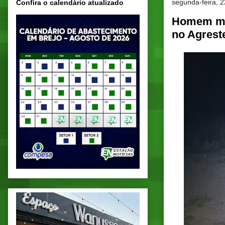
segunda-feira, 
Confira o calendário atualizado
Homem mat
no Agrest