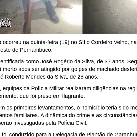
ocorreu na quinta-feira (19) no Sítio Cordeiro Velho, n
reste de Pernambuco.
 identificada como José Rogério da Silva, de 37 anos. S
foi morto após ser atingido por golpes de machado desfer
é Roberto Mendes da Silva, de 25 anos.
 equipes da Polícia Militar realizaram diligências na re
lemento, que foi preso em flagrante.
m os primeiros levantamentos, o homicídio teria sido mo
ntos familiares. A dinâmica do crime e as circunstânci
erão investigadas pela Polícia Civil.
 foi conduzido para a Delegacia de Plantão de Garanhun