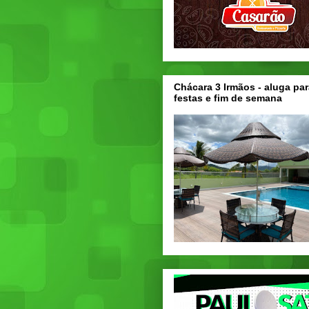
Chácara 3 Irmãos - aluga par
festas e fim de semana