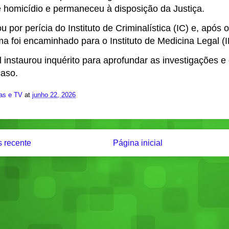
e homicídio e permaneceu à disposição da Justiça.
u por perícia do Instituto de Criminalística (IC) e, após
ma foi encaminhado para o Instituto de Medicina Legal (
il instaurou inquérito para aprofundar as investigações e
caso.
ias e TV
at
junho 22, 2026
 recente
Página inicial