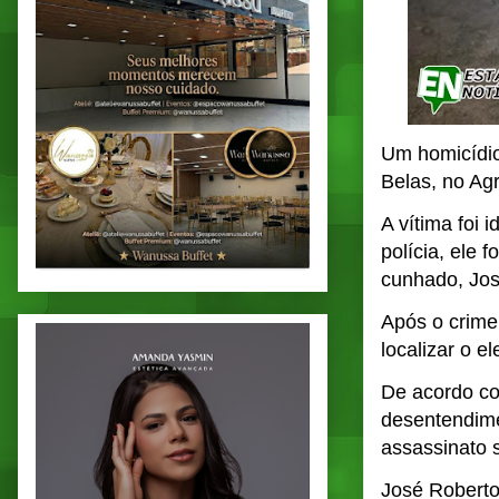
Um homicídio 
Belas, no Ag
A vítima foi
polícia, ele 
cunhado, Jos
Após o crime,
localizar o e
De acordo co
desentendime
assassinato s
José Roberto