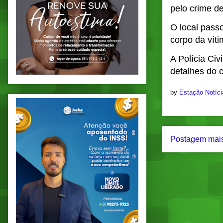
pelo crime d
O local passo
corpo da víti
A Polícia Civ
detalhes do 
by
Estação Notíc
Postagem mais