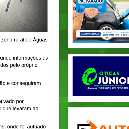
a zona rural de Águas
egundo informações da
idos pelo próprio
gião e conseguiram
tivado por
as que levaram ao
s, onde foi autuado