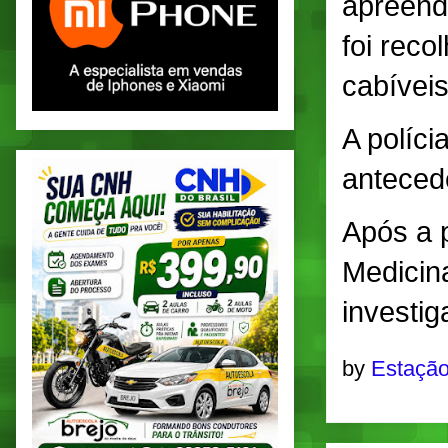
apreend
foi rec
cabíveis
A políc
anteced
Após a p
Medicina
investig
by
Estação