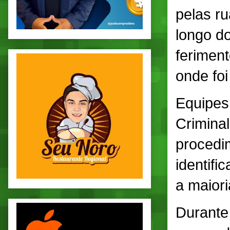
pelas r
longo do
ferimen
onde foi
Equipes 
Criminal
procedi
identifi
a maiori
Durante 