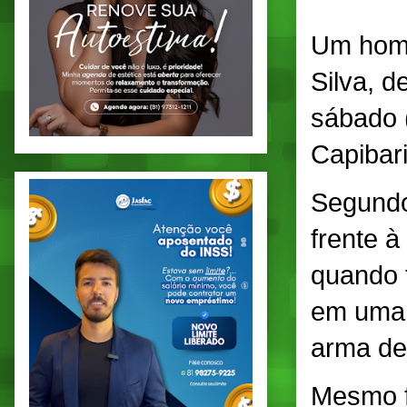
Um home
Silva, d
sábado 
Capibar
Segundo
frente 
quando 
em uma 
arma de
Mesmo f