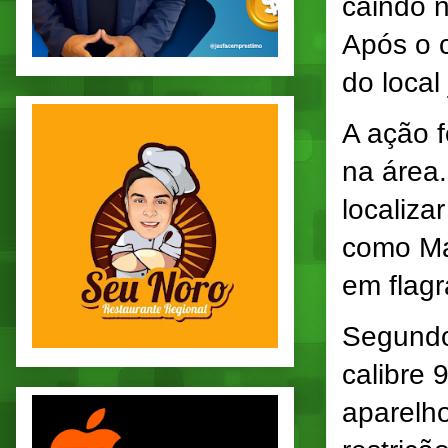
caindo n
Após o c
do local
A ação f
na área.
localiza
como Mat
em flagr
Segundo 
calibre 
aparelho