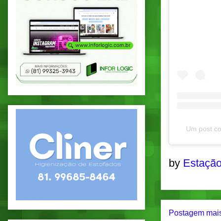
Um post co
by
Estação
Postagem mais