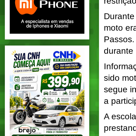
restriçã
Durante
moto era
Passos. 
durante 
Informa
sido mot
segue in
a partic
A escola
prestand