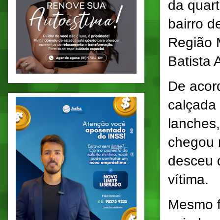
da quart
bairro 
Região M
Batista 
De acor
calçada
lanches
chegou 
desceu d
vítima.
Mesmo fe