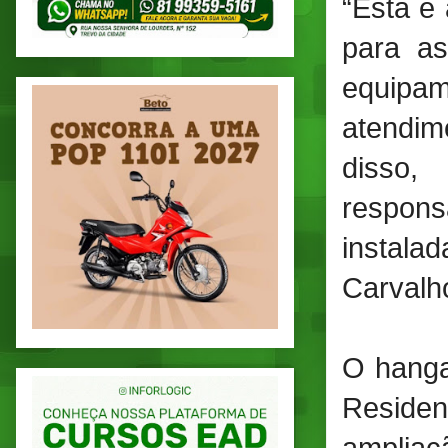
“Esta é 
para as
equipam
atendim
disso,
respon
instala
Carvalho
O hanga
Residen