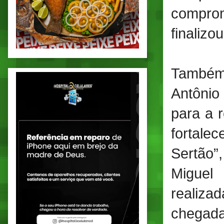
comprom
finalizo
Também 
Antônio
para a 
fortale
Sertão”,
Miguel
realiz
chegada