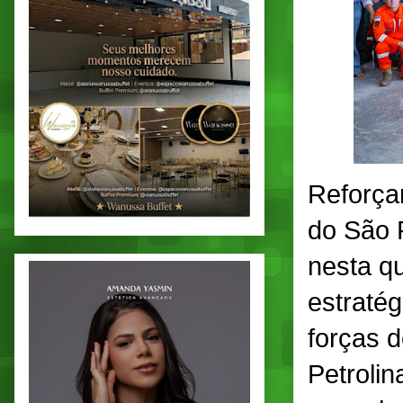
Reforça
do São 
nesta qu
estraté
forças 
Petrolin