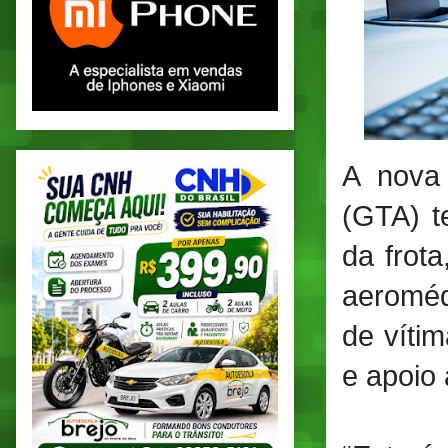
A nova
(GTA) t
da frot
aeroméd
de vítim
e apoio 