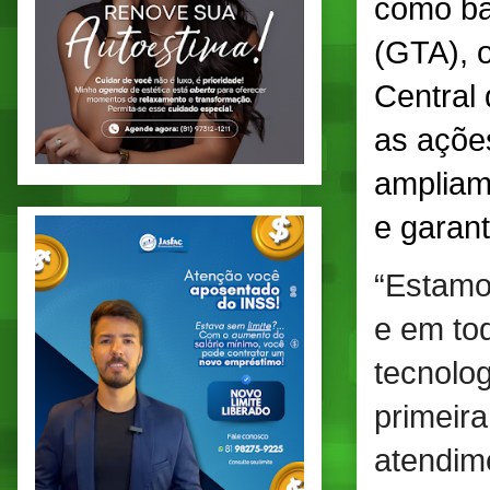
como ba
(GTA), o
Central
as açõe
ampliam
e garan
“Estamo
e em to
tecnolo
primeir
atendim