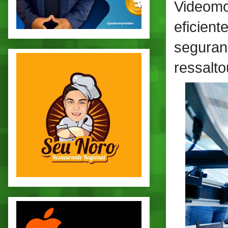
Videomo
eficien
segura
ressalt