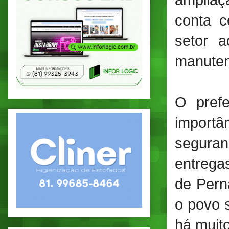
ampliaç
conta c
setor a
manuten
O prefe
importâ
seguran
entrega
de Pern
o povo 
há muito