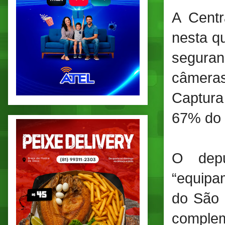
A Centr
nesta qu
seguranç
câmera
Captura
67% do 
O depu
“equipa
do São 
comple