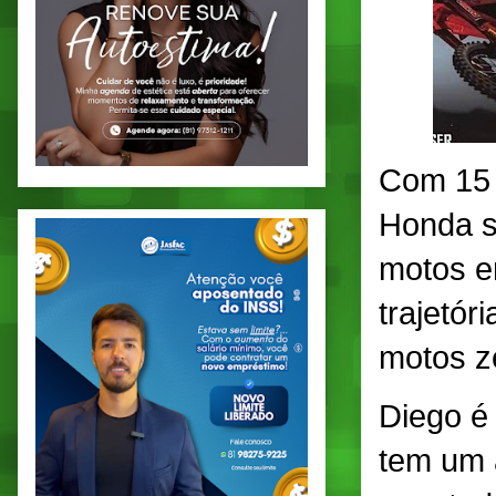
Com 15 
Honda s
motos e
trajetór
motos ze
Diego é 
tem um 