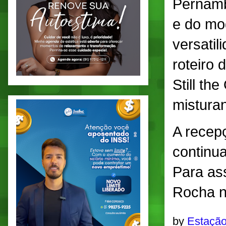
Pernamb
e do mo
versatil
roteiro 
Still th
misturan
A recepç
continua
Para ass
Rocha n
by
Estação