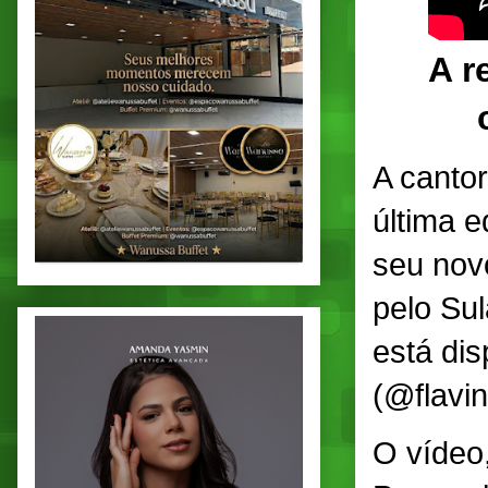
A r
A canto
última e
seu novo
pelo Sul
está di
(@flavin
O vídeo