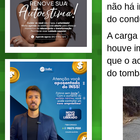
não há 
do condu
A carga
houve i
que o ac
do tomb