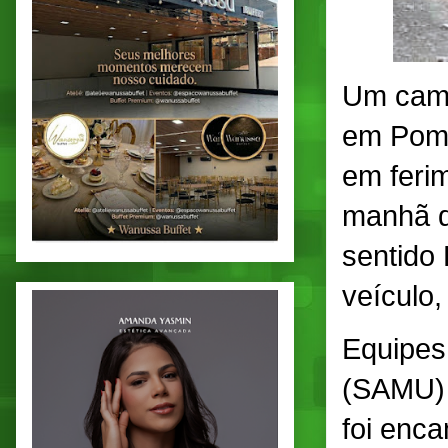
Um cami
em Pomb
em feri
manhã de
sentido 
veículo
Equipes
(SAMU) 
foi enc