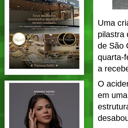
Uma cri
pilastra
de São 
quarta-f
a recebe
O acide
em uma 
estrutur
desabou