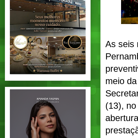
As seis
Pernamb
prevent
meio da
Secretar
(13), no
abertur
prestaç