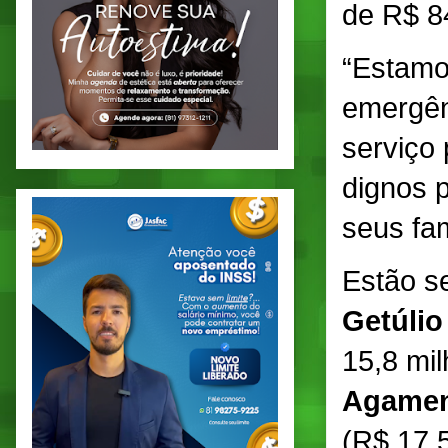
de R$ 8
“Estamo
emergên
serviço
dignos p
seus fa
Estão s
Getúlio
15,8 mi
Agamen
(R$ 17,