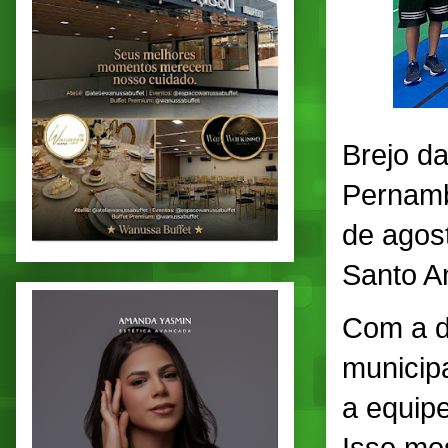
Brejo da
Pernamb
de agos
Santo A
Com a d
municipa
a equip