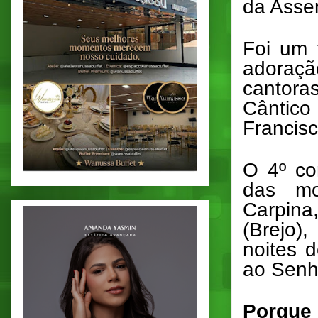
da Asse
Foi um 
adoraçã
cantora
Cântico
Francis
O 4º co
das mo
Carpin
(Brejo)
noites 
ao Senh
Porque 