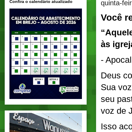
quinta-fei
Confira o calendário atualizado
Você r
“Aquele
às igrej
- Apocal
Deus con
Sua voz
seu pas
voz de 
Isso ac