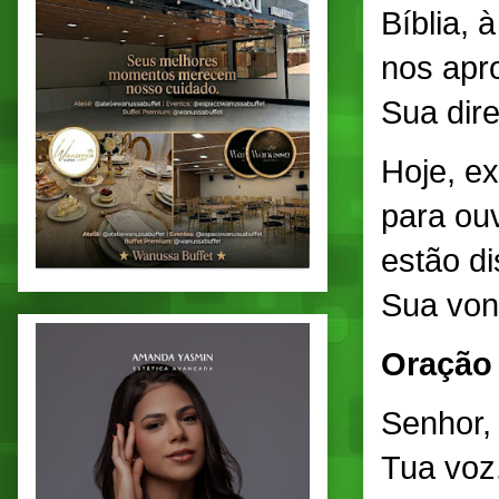
Bíblia,
nos apr
Sua dir
Hoje, e
para ou
estão d
Sua von
Oração
Senhor,
Tua voz