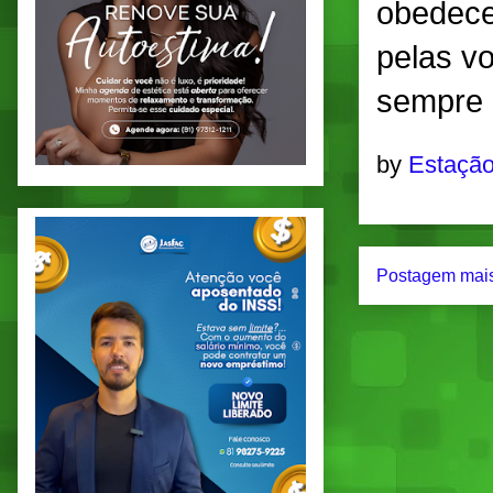
obedece
pelas v
sempre 
by
Estação
Postagem mais