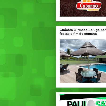
Chácara 3 Irmãos - aluga par
festas e fim de semana