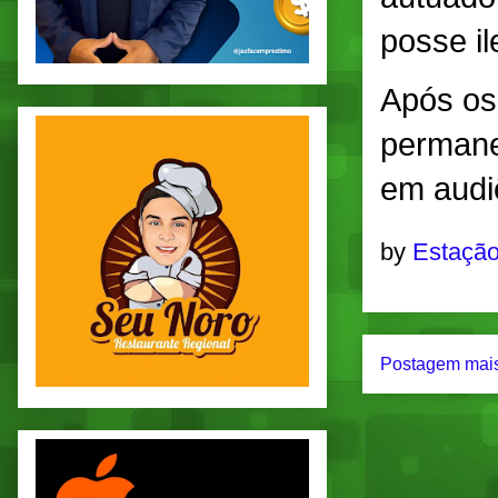
posse il
Após os
permane
em audi
by
Estação
Postagem mais