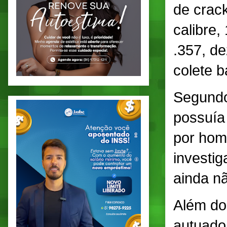
de crack
calibre,
.357, d
colete b
Segundo
possuía
por hom
investig
ainda nã
Além do
autuado 