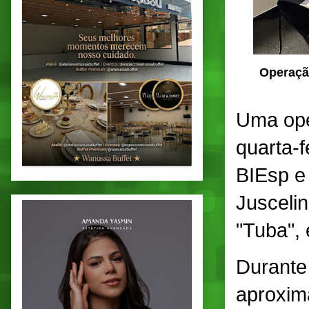
Operaçã
Uma ope
quarta-
BIEsp e
Jusceli
"Tuba",
Durante
aproxim