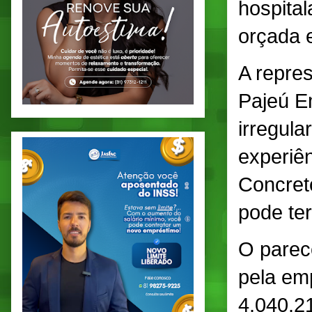
hospital
orçada 
A repre
Pajeú E
irregula
experiên
Concret
pode ter
O parec
pela em
4.040.2