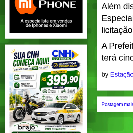
Além dis
Especia
licitaçã
A Prefei
terá cin
by
Estação
Postagem mais