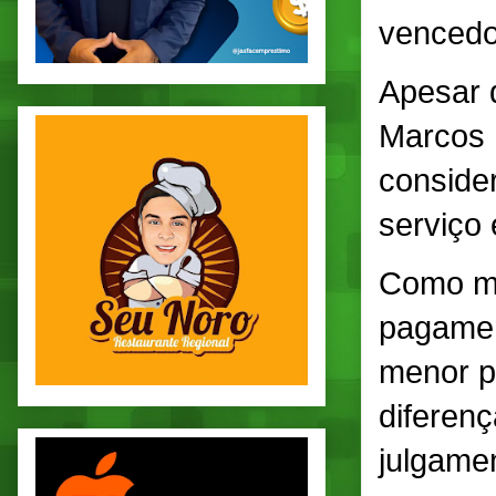
vencedor
Apesar d
Marcos 
consider
serviço 
Como me
pagamen
menor p
diferen
julgamen