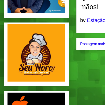
mãos!
by
Estação
Postagem mais