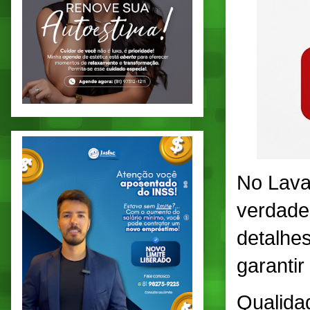
No Lava
verdade
detalhes
garantir
Qualida