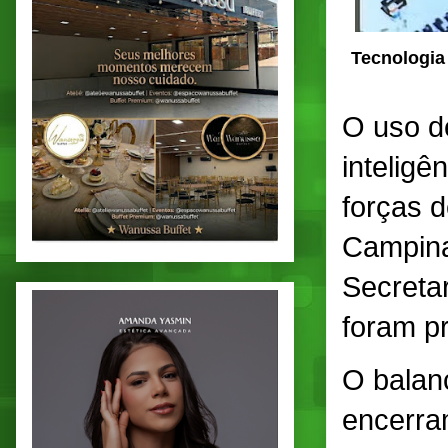
Tecnologia 
O uso d
inteligê
forças 
Campina
Secreta
foram pr
O balanç
encerra