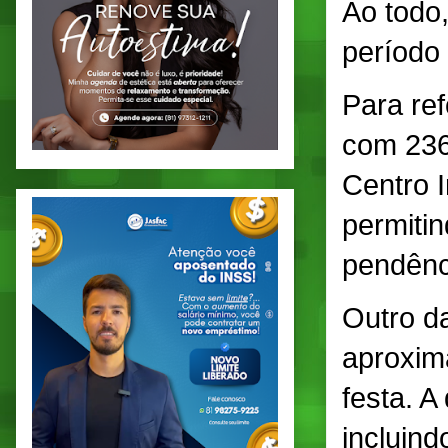
Ao todo
período 
Para re
com 236
Centro 
permitin
pendênci
Outro d
aproxim
festa. A
incluind