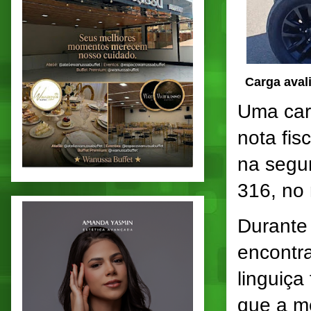
Carga aval
Uma car
nota fis
na segun
316, no
Durante
encontr
linguiça
que a m