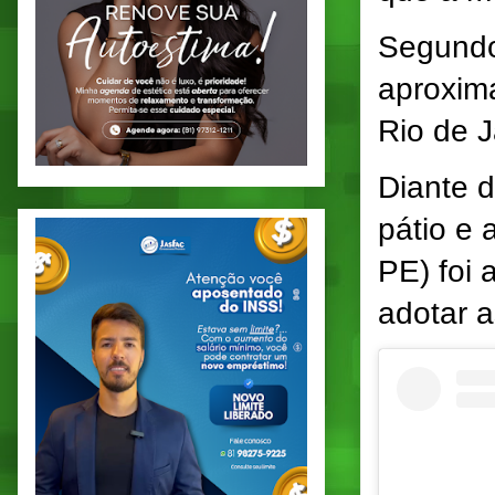
Segundo
aproxim
Rio de J
Diante d
pátio e
PE) foi 
adotar a