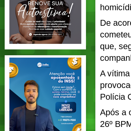
homicíd
De acord
cometeu
que, seg
companh
A vítim
provoca
Polícia C
Após a o
26º BPM