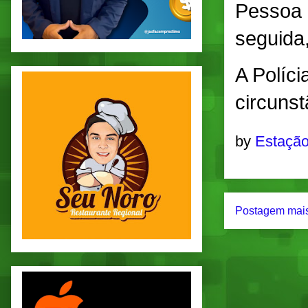
Pessoa 
seguida
A Políci
circunst
by
Estação
Postagem mais