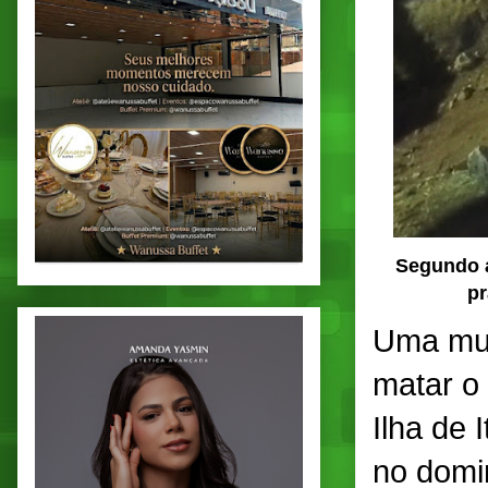
Segundo a
pr
Uma mul
matar o
Ilha de
no domin