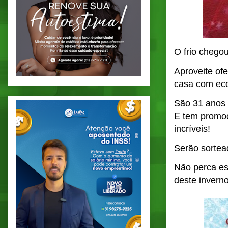
O frio chegou
Aproveite of
casa com eco
São 31 anos d
E tem promoç
incríveis!
Serão sortea
Não perca es
deste inverno