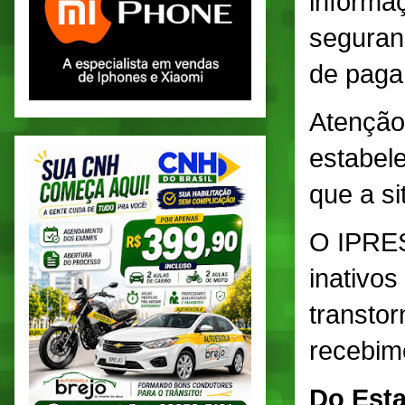
informa
seguranç
de paga
Atenção
estabel
que a si
O IPRES
inativo
transto
recebim
Do Esta