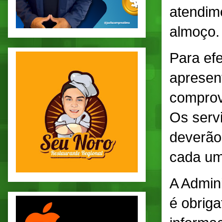
atendim
almoço.
Para efe
apresen
comprov
Os serv
deverão
cada um
A Admin
é obriga