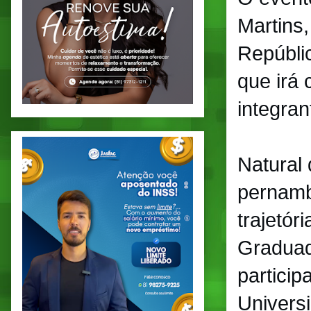
Martins,
Repúbli
que irá
integran
Natural 
pernamb
trajetór
Graduad
particip
Univers