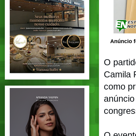
Anúncio f
O partid
Camila 
como pr
anúncio
congres
O event