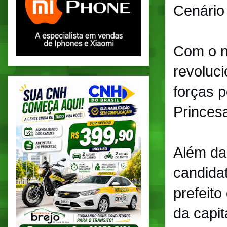
Cenário
Com o n
revoluci
forças p
Princes
Além da
candida
prefeit
da capi