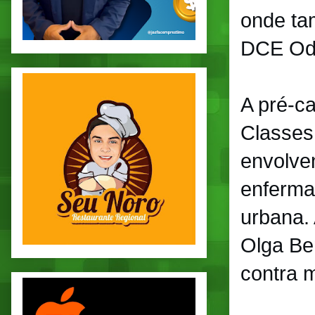
onde ta
DCE Odi
A pré-c
Classes
envolven
enferma
urbana.
Olga Ben
contra m