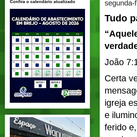
segunda-f
Confira o calendário atualizado
Tudo p
“Aquele
verdade
João 7:
Certa v
mensage
igreja e
e ilumin
ferido e