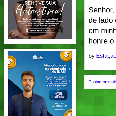
Senhor, 
de lado 
em minha
honre o
by
Estação
Postagem mais