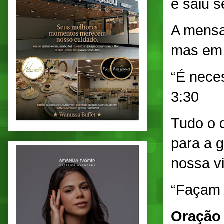
e saiu 
A mensa
mas em 
“É nece
3:30
Tudo o 
para a 
nossa v
“Façam t
Oração