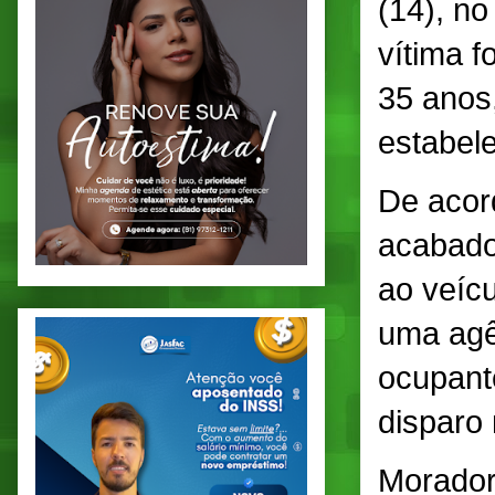
(14), n
vítima f
35 anos
estabel
De acor
acabado
ao veíc
uma agê
ocupante
disparo 
Morador