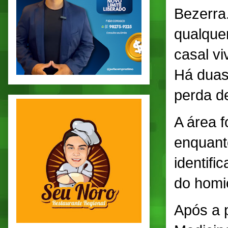
Bezerra
qualque
casal vi
Há duas
perda d
A área f
enquanto
identifi
do homic
Após a p