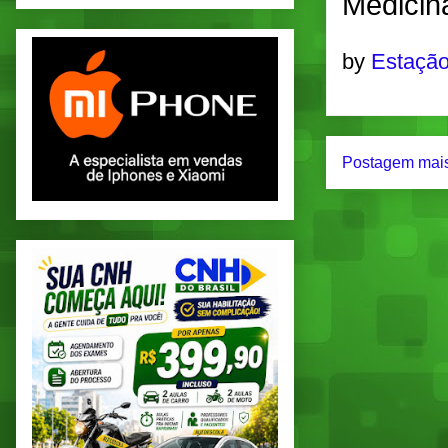
Medicin
by
Estação
Postagem mais