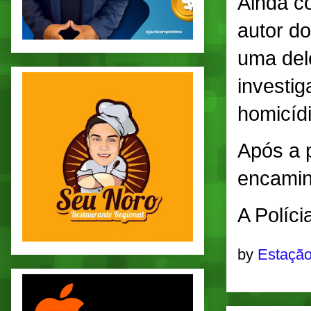
Ainda c
autor d
uma del
investig
homicídi
Após a p
encaminh
A Políci
by
Estação