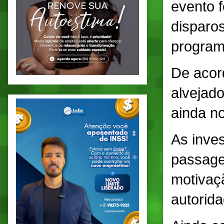
evento f
disparo
program
De acord
alvejado
ainda n
As inve
passagem
motivaçã
autorida