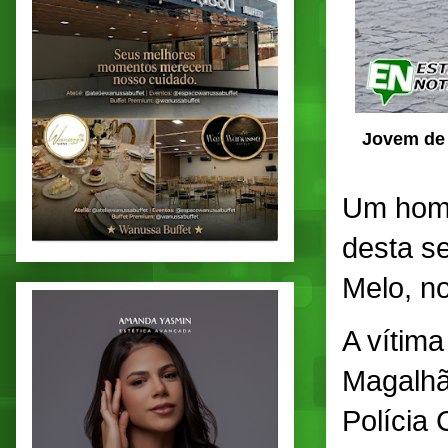
Jovem de 
Um home
desta s
Melo, n
A vítima
Magalhã
Polícia