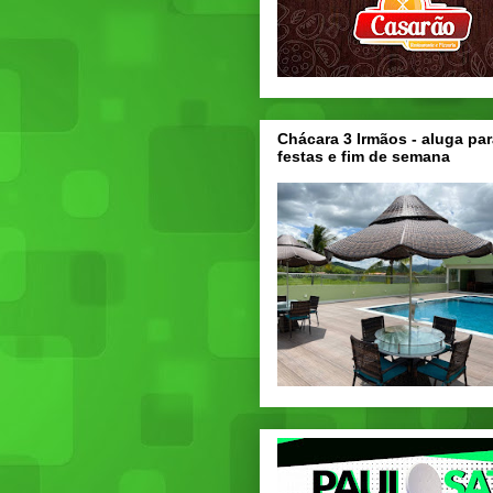
Chácara 3 Irmãos - aluga par
festas e fim de semana