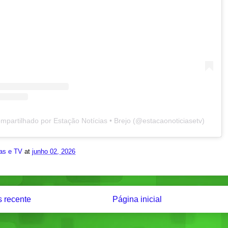
mpartilhado por Estação Notícias • Brejo (@estacaonoticiasetv)
ias e TV
at
junho 02, 2026
 recente
Página inicial