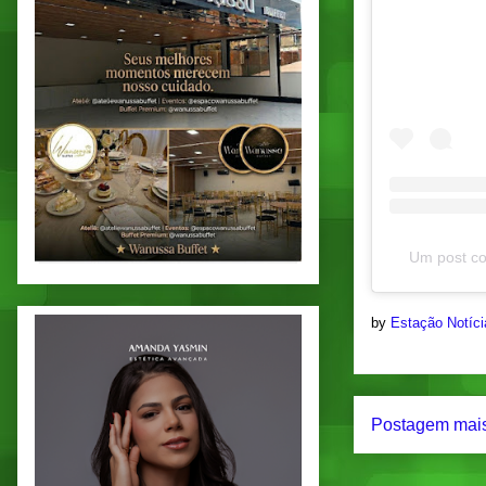
Um post co
by
Estação Notíc
Postagem mais