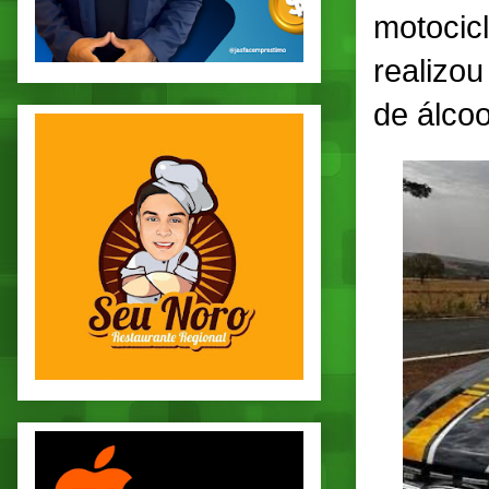
motocic
realizo
de álcoo