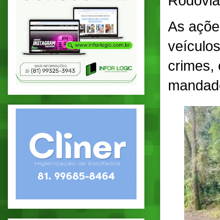
Rodoviá
As açõe
veículo
crimes,
mandado