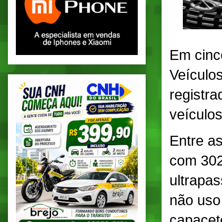
Em cinc
Veículo
registr
veículos
Entre as
com 302
ultrapa
não uso
capacete