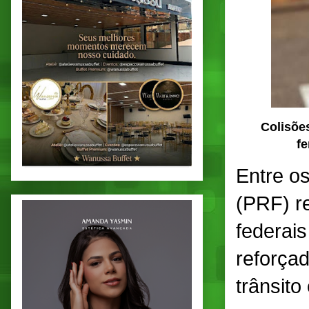
Colisõe
fe
Entre os
(PRF) r
federai
reforça
trânsito