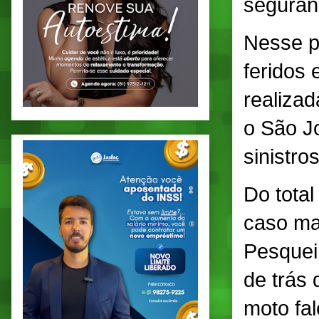
seguran
Nesse pe
feridos 
realizad
o São J
sinistro
Do total
caso mai
Pesquei
de trás
moto fal