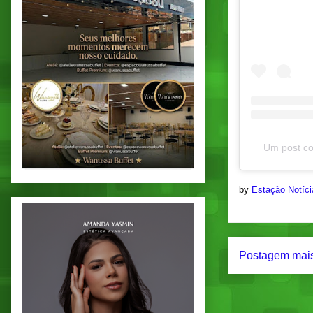
Um post co
by
Estação Notíc
Postagem mais