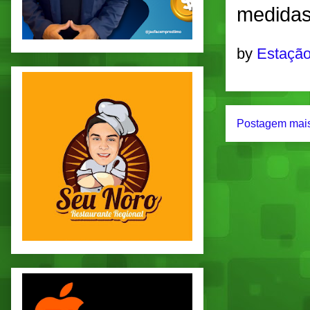
medidas
by
Estação
Postagem mais