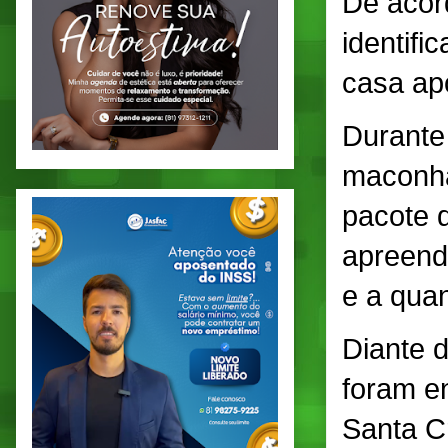
De acor
identifi
casa ap
Durante
maconha
pacote 
apreendi
e a qua
Diante d
foram e
Santa C