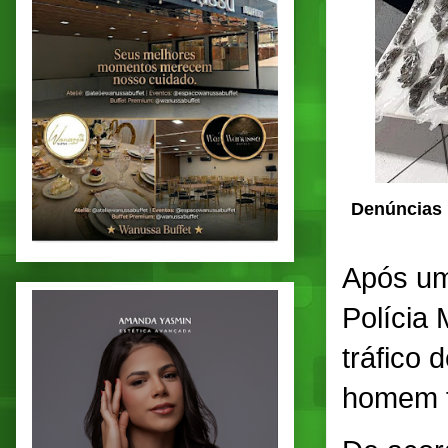
Denúncias 
Após um
Polícia M
tráfico 
homem f