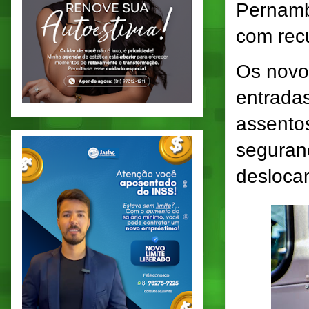
Pernamb
com recu
Os novo
entrada
assentos
seguranç
desloca