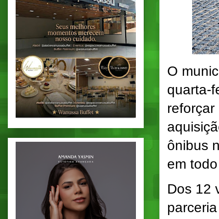
O munic
quarta-f
reforçar
aquisiç
ônibus n
em todo 
Dos 12 v
parceria