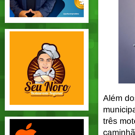
Além dos
municip
três mot
caminhão