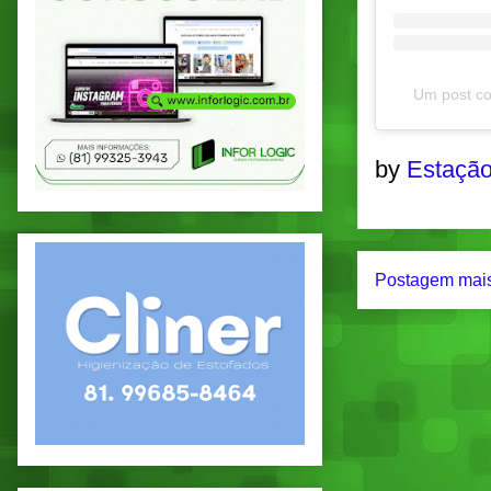
Um post c
by
Estação
Postagem mais