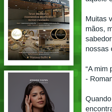
Muitas v
mãos, ma
sabedori
nossas 
“A mim p
- Roman
Quando 
encontr