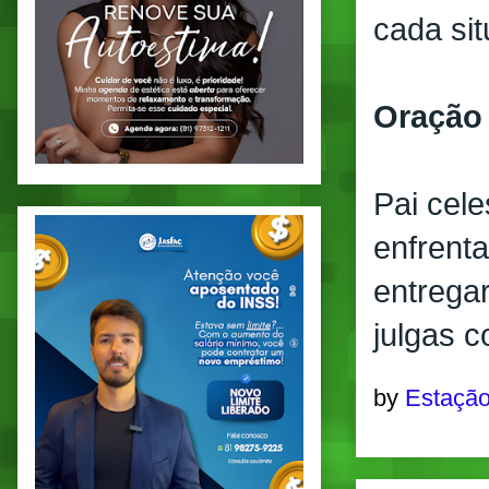
cada si
Oração
Pai cele
enfrenta
entrega
julgas 
by
Estação