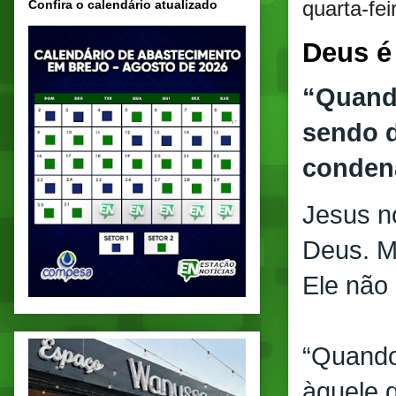
quarta-fe
Confira o calendário atualizado
Deus é 
“Quando
sendo d
conden
Jesus n
Deus. Me
Ele não
“Quando
àquele q