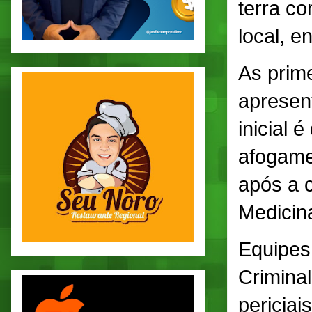
terra co
local, e
As prim
apresen
inicial 
afogame
após a c
Medicina
Equipes 
Criminal
periciais