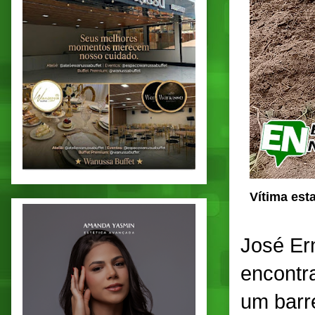
Vítima est
José Ern
encontr
um barre