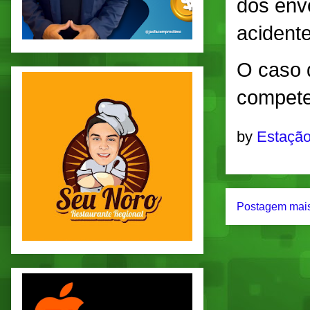
dos env
acidente
O caso 
compete
by
Estação
Postagem mais