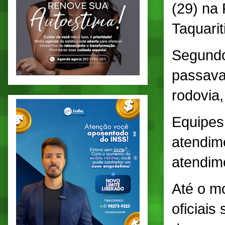
(29) na 
Taquari
Segundo
passava
rodovia,
Equipes
atendim
atendime
Até o m
oficiais