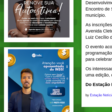
Desenvolvime
Encontro de S
município.
As inscriçõe
Avenida Clet
Luiz Cecílio 
O evento aco
programação 
para celebrar
Os interessa
uma edição, q
Do Estação 
by
Estação Notíc