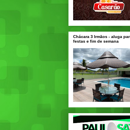
Chácara 3 Irmãos - aluga par
festas e fim de semana